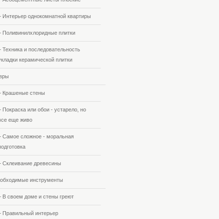
+ Интерьер однокомнатной квартиры
+ Поливинилхлоридные плитки
+ Техника и последовательность
укладки керамической плитки
вры
+ Крашеные стены
+ Покраска или обои - устарело, но
все еще живо
+ Самое сложное - моральная
подготовка
+ Склеивание древесины
обходимые инструменты
+ В своем доме и стены греют
+ Правильный интерьер