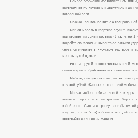
Немало огорчений доставляет нам пятно,
протирая пятно круговыми движениями до по
поваренной соли.
Свежее чернильное пятно с полированной
Мягкая мебель в квартире служит накопит
приготовьте уксусный раствор (1 ст. л. на 1
покройте ею мебель и выбейте ее легкими удар
снова смачивайте в уксусном растворе и п
мебель сухой щеткой.
Есть и другой способ чистки мягкой ме
слоем марли и обработайте всю поверхность м
Мебель, обитую плюшем, достаточно про
отжатой губкой. Жирные пятна с такой мебели 
Мягкая мебель, обитая кожей или дермат
влажной, хорошо отжатой тряпкой. Хорошо к
взбейте его. Смочите тряпку во взбитом яйц
изделие, а не мебель) в белок можно добавить
протирайте ее льняным маслом.