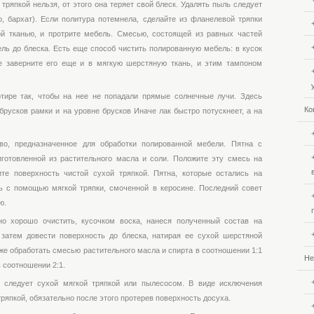
ряпкой нельзя, от этого она теряет свой блеск. Удалять пыль следует
, бархат). Если политура потемнела, сделайте из фланелевой тряпки
ой тканью, и протрите мебель. Смесью, состоящей из равных частей
ель до блеска. Есть еще способ чистить полированную мебель: в кусок
ле заверните его еще и в мягкую шерстяную ткань, и этим тампоном
тире так, чтобы на нее не попадали прямые солнечные лучи. Здесь
Ко
брусков рамки и на уровне брусков Иначе лак быстро потускнеет, а на
во, предназначенное для обработки полированной мебели. Пятна с
готовленной из растительного масла и соли. Положите эту смесь на
ите поверхность чистой сухой тряпкой. Пятна, которые остались на
ь с помощью мягкой тряпки, смоченной в керосине. Последний совет
ю.
о хорошо очистить, кусочком воска, нанеся полученный состав на
 затем довести поверхность до блеска, натирая ее сухой шерстяной
же обработать смесью растительного масла и спирта в соотношении 1:1
Не
 соотношении 2:1.
 следует сухой мягкой тряпкой или пылесосом. В виде исключения
ряпкой, обязательно после этого протерев поверхность досуха.