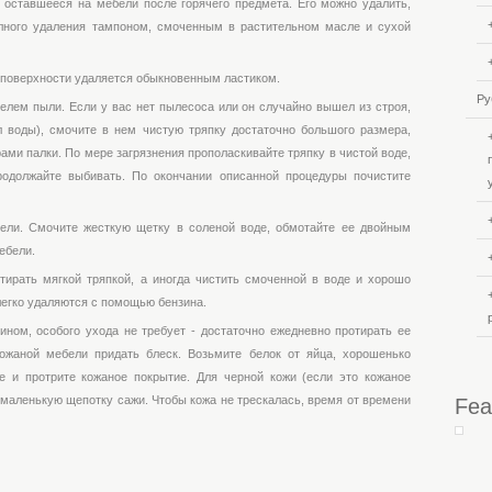
 оставшееся на мебели после горячего предмета. Его можно удалить,
лного удаления тампоном, смоченным в растительном масле и сухой
 поверхности удаляется обыкновенным ластиком.
Ру
елем пыли. Если у вас нет пылесоса или он случайно вышел из строя,
 л воды), смочите в нем чистую тряпку достаточно большого размера,
ами палки. По мере загрязнения прополаскивайте тряпку в чистой воде,
родолжайте выбивать. По окончании описанной процедуры почистите
бели. Смочите жесткую щетку в соленой воде, обмотайте ее двойным
ебели.
тирать мягкой тряпкой, а иногда чистить смоченной в воде и хорошо
легко удаляются с помощью бензина.
ином, особого ухода не требует - достаточно ежедневно протирать ее
ожаной мебели придать блеск. Возьмите белок от яйца, хорошенько
е и протрите кожаное покрытие. Для черной кожи (если это кожаное
 маленькую щепотку сажи. Чтобы кожа не трескалась, время от времени
Fea