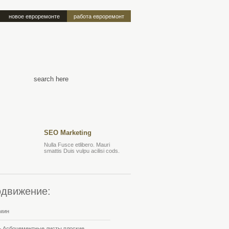
новое евроремонте
работа евроремонт
SEO Marketing
Nulla Fusce etlibero. Mauri
smattis Duis vulpu acilisi cods.
движение:
мин
+ Асбоцементные листы плоские