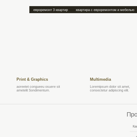
евроремонт 3 квартир
квартира с евроремонтом и мебелью
Print & Graphics
Multimedia
aoreetet congueeu osuere sit
Loremipsum dolor sit amet,
ametelit Sondimentum.
consectetur adipiscing elit.
Про
Ка