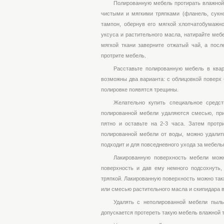
Полированную мебель протирать влажной т
чистыми и мягкими тряпками (фланель, сукно
тампон, обернув его мягкой хлопчатобумажн
уксуса и растительного масла, натирайте меб
мягкой ткани заверните отжатый чай, а пос
протрите мебель.
Расставьте полированную мебель в квар
возможны два варианта: с облицовкой поверх 
полировке появятся трещины.
Желательно купить специальное средст
полированной мебели удаляются смесью, при
пятно и оставьте на 2-3 часа. Затем протр
полированной мебели от воды, можно удалит
подходит и для повседневного ухода за мебель
Лакированную поверхность мебели можн
поверхность и дав ему немного подсохнуть,
тряпкой. Лакированную поверхность можно так
или смесью растительного масла и скипидара в
Удалять с неполированной мебели пыль
допускается протереть такую мебель влажной т