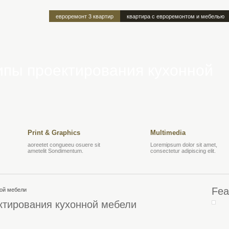
евроремонт 3 квартир
квартира с евроремонтом и мебелью
пы проектирования кухонной
Print & Graphics
Multimedia
aoreetet congueeu osuere sit
Loremipsum dolor sit amet,
ametelit Sondimentum.
consectetur adipiscing elit.
Fea
тирования кухонной мебели