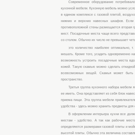
Современное оборудование потребовало
кухонной мебели. Кухонную мебель можно усло
в едином комплексе с газовой плитой, воздух
нижних и верхних навесных шкафов. Если 
противоположной стены размещается вторая гр
мест. Посадочные места чаще всего представ
со столом. Обычно их число не превышает че
это количество наиболее оптимально, т
мешать. Кроме того, усадить одновременно на
возможность устроить посадочные места вдо
кожей. Такую скамью можно сделать откидной
всевозможных вещей. Скамья может быть у
пространство.
Третья группа кухонного набора мебели я
ее иметь. Она представляет из себя блок наве
приема пищи. Эта группа мебели привлекател
удобства - здесь можно хранить предметы для с
В оформлении интерьера кухни все долж
местам - удобство. А так как рабочие места
определяются размерами газовой плиты и мой
высотой плиты. Обычно эта величина составля