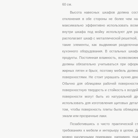
60 см.
Высота навесных шкафов должна сост
отклонения в обе стороны не более чем на
максимально эффективно использовать воз
внутри шкафа под мойку используют для ра
располагают шкаф с металлической решеткой,
такие элементы, как выдвижная разделочна
кухонного оборудования. В остальных шкаф
продукты. Постоянная влажность, всевозможн
должны обязательно учитываться при оформ
жирных пятен и брызг, поэтому мебель долж
поверхностями. Не стоит украшать кухню де
Обычно для облицовки рабочей поверхност
поверхностную твердость и стойкость к возд
поверхности могут быть из натуральной 
использовать для изготовления щитовых детал
том, чтобы поверхность плиты была облицова
эмали или прозрачные лаки.
Позаботившись о чисто практической ст
требованиях к мебели и интерьеру в целом. 
можно различными приемами, например, под