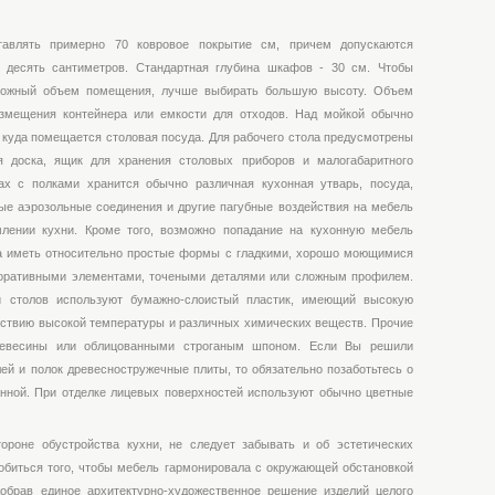
авлять примерно 70 ковровое покрытие см, причем допускаются
 десять сантиметров. Стандартная глубина шкафов - 30 см. Чтобы
можный объем помещения, лучше выбирать большую высоту. Объем
змещения контейнера или емкости для отходов. Над мойкой обычно
 куда помещается столовая посуда. Для рабочего стола предусмотрены
я доска, ящик для хранения столовых приборов и малогабаритного
ах с полками хранится обычно различная кухонная утварь, посуда,
ые аэрозольные соединения и другие пагубные воздействия на мебель
лении кухни. Кроме того, возможно попадание на кухонную мебель
на иметь относительно простые формы с гладкими, хорошо моющимися
коративными элементами, точеными деталями или сложным профилем.
и столов используют бумажно-слоистый пластик, имеющий высокую
ействию высокой температуры и различных химических веществ. Прочие
древесины или облицованными строганым шпоном. Если Вы решили
ей и полок древесностружечные плиты, то обязательно позаботьтесь о
нной. При отделке лицевых поверхностей используют обычно цветные
ороне обустройства кухни, не следует забывать и об эстетических
Добиться того, чтобы мебель гармонировала с окружающей обстановкой
обрав единое архитектурно-художественное решение изделий целого