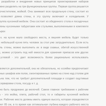
 разработки и внедрения новых принципов проектирования наборов
вно разделить на три функциональные группы. Первая группа решается
оочистителем, мойкой. Она занимает всю продольную стену, состоит из
позволяет длина стены, в эту группу включают и холодильник. У
уппа кухонной мебели. Она состоит из обеденного стола и посадочных
лены кухонными табуретами или стульями, выполненными в комплекте
тырех
. к. на кухне мало свободного места, и лишняя мебель будет только
 небольшой кухне пять человек за стол уже затруднительно. Если есть
ль стены, можно выполнить их в виде скамьи, обитой искусственной
, можно устроить под ней емкости для хранения припасов или других
гловой - это дает возможность более рационально использовать
вляется дополнительной, она не обязательна, но хозяйки предпочитают
сных шкафов или полок, смонтированных прямо на стене над столом для
ьна тем, что не требует дополнительной площади и создает ощутимые
ервировки стола, посуду и т. д.
но быть продумано до мелочей. Самое главное требование к рабочим
 - это мойка, плита, рабочий стол, то и габариты кухонной мебели
ки. Рабочие места должны иметь единую высоту, которая определяется
ет 85 см, в то время как оптимальная глубина каждого рабочего места