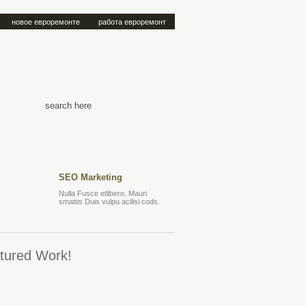
новое евроремонте
работа евроремонт
SEO Marketing
Nulla Fusce etlibero. Mauri
smattis Duis vulpu acilisi cods.
tured Work!