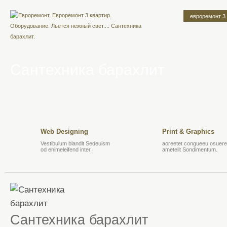
евроремонт 3
Сантехника барахлит
Web Designing
Print & Graphics
Vestibulum blandit Sedeuism
aoreetet congueeu osuere 
od enimeleifend inter.
ametelit Sondimentum.
Сантехника барахлит