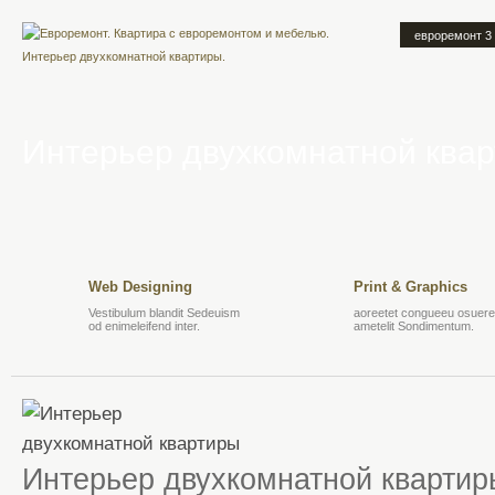
евроремонт 3
Интерьер двухкомнатной ква
Web Designing
Print & Graphics
Vestibulum blandit Sedeuism
aoreetet congueeu osuere 
od enimeleifend inter.
ametelit Sondimentum.
Интерьер двухкомнатной квартир