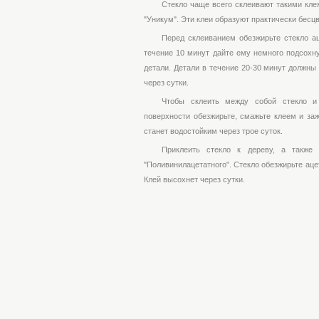
Стекло чаще всего склеивают такими клея
"Уникум". Эти клеи образуют практически бесц
Перед склеиванием обезжирьте стекло а
течение 10 минут дайте ему немного подсохн
детали. Детали в течение 20-30 минут должны 
через сутки.
Чтобы склеить между собой стекло и м
поверхности обезжирьте, смажьте клеем и заж
станет водостойким через трое суток.
Приклеить стекло к дереву, а также
"Поливинилацетатного". Стекло обезжирьте аце
Клей высохнет через сутки.