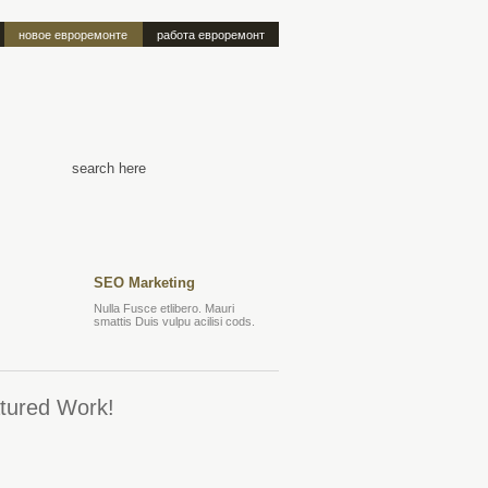
новое евроремонте
работа евроремонт
SEO Marketing
Nulla Fusce etlibero. Mauri
smattis Duis vulpu acilisi cods.
tured Work!