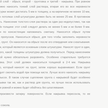
 слой - обрызг, второй - грунтовка и третий - накрывка. При ровном
жно наносить тонкий слой раствора, втирая его во все неровности
урки может достигать 5 мм в толщину, а на кирпичном не менее 10 мм,
х потолках слой штукатурки должен быть не менее 25 мм. В противном
. Нанесение толстого слоя раствора за один раз недопустимо, так как
По толщине этот слой следует делать не менее 5 мм и не более 9 мм.
н по консистенции напоминать сметану. Наносится обрызг путем
ропусков. Наноситься обрызг, для того чтобы заполнить неровности
 грунт. Он наносится на обрызг после его отвердения или схватывания.
ии, который является основным слоем штукатурки. Наносят грунт в один,
 того, какой толщины штукатурка должна получиться. Перед нанесением
й нужно обязательно разровнять. Особенно старательно требуется
ывка. Этот слой должен наноситься толщиной в 2-4 мм. Накрывка
, который наносят на грунт, затем хорошо выравнивают. Если грунт
дует смочить водой при помощи кисти. Лучше всего наносить накрывку
 высох. В таком случае сцепление грунта с накрывкой будет особенно
ывки так же, как и раствор для грунта, но лучше песок использовать
е ровной и можно будет обойтись без шпатлевания.
роизвести затирку поверхности. Если накрывка пересохла, то ее
 сокола.