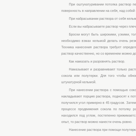
При оштукатуривании потолка раствор пе
поверхность в направлении на себя, над собой 
При набрасывании раствора от себя кельм
Если вы набрасываете раствор через плечо
Броски могут быть широкими, узкими, то
необходимо взмах кельмой делать очень резк
Техника нанесения раствора требует определ
раствор качественно, но со временем можно д
Как намазать и разровнять раствор.
Намазывают и разравнивают только раст
сокола или полутерки. Для того чтобы обно
штукатурной кельмой.
При нанесении раствора с помощью сокол
накладывают порцию раствора, подносят к по
получился угол примерно в 45 градусов. Зате
процессе продвижения сокола по потолку ра
находился под углом, постепенно прижимаетс
опыт, то раствор можно нанести очень ровно.
Нанесение раствора при помощи полутерк