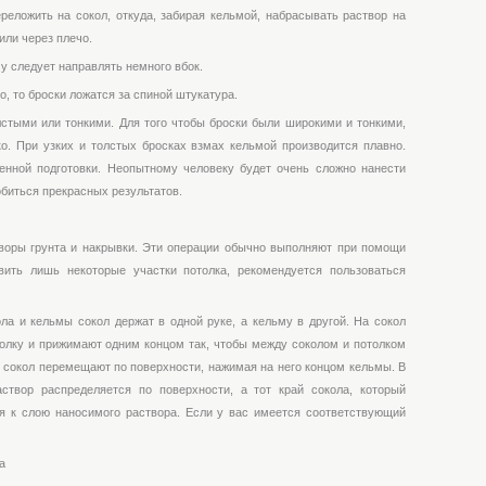
реложить на сокол, откуда, забирая кельмой, набрасывать раствор на
или через плечо.
у следует направлять немного вбок.
, то броски ложатся за спиной штукатура.
лстыми или тонкими. Для того чтобы броски были широкими и тонкими,
о. При узких и толстых бросках взмах кельмой производится плавно.
енной подготовки. Неопытному человеку будет очень сложно нанести
обиться прекрасных результатов.
воры грунта и накрывки. Эти операции обычно выполняют при помощи
вить лишь некоторые участки потолка, рекомендуется пользоваться
а и кельмы сокол держат в одной руке, а кельму в другой. На сокол
толку и прижимают одним концом так, чтобы между соколом и потолком
м сокол перемещают по поверхности, нажимая на него концом кельмы. В
створ распределяется по поверхности, а тот край сокола, который
я к слою наносимого раствора. Если у вас имеется соответствующий
а