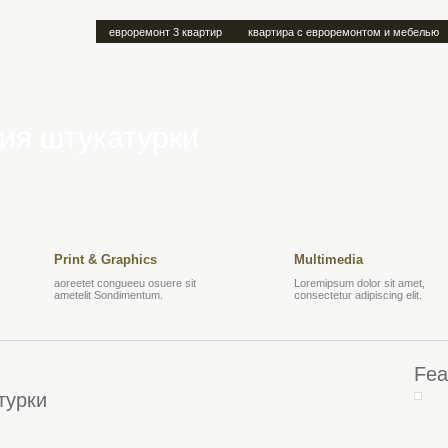
евроремонт 3 квартир
квартира с евроремонтом и мебелью
ия штукатурки
Print & Graphics
Multimedia
aoreetet congueeu osuere sit
Loremipsum dolor sit amet,
ametelit Sondimentum.
consectetur adipiscing elit.
Fea
турки