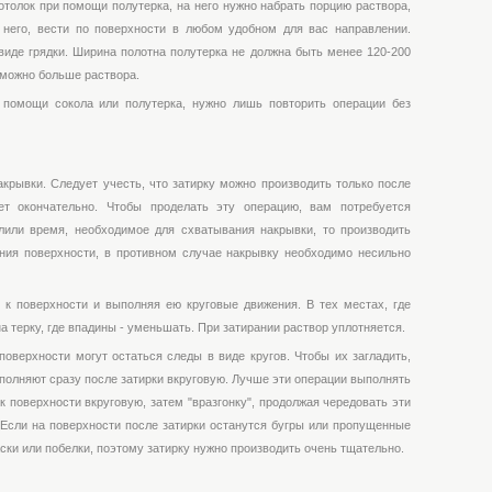
толок при помощи полутерка, на него нужно набрать порцию раствора,
 него, вести по поверхности в любом удобном для вас направлении.
виде грядки. Ширина полотна полутерка не должна быть менее 120-200
 можно больше раствора.
 помощи сокола или полутерка, нужно лишь повторить операции без
крывки. Следует учесть, что затирку можно производить только после
нет окончательно. Чтобы проделать эту операцию, вам потребуется
лили время, необходимое для схватывания накрывки, то производить
ния поверхности, в противном случае накрывку необходимо несильно
у к поверхности и выполняя ею круговые движения. В тех местах, где
а терку, где впадины - уменьшать. При затирании раствор уплотняется.
 поверхности могут остаться следы в виде кругов. Чтобы их загладить,
ыполняют сразу после затирки вкруговую. Лучше эти операции выполнять
 поверхности вкруговую, затем "вразгонку", продолжая чередовать эти
. Если на поверхности после затирки останутся бугры или пропущенные
аски или побелки, поэтому затирку нужно производить очень тщательно.