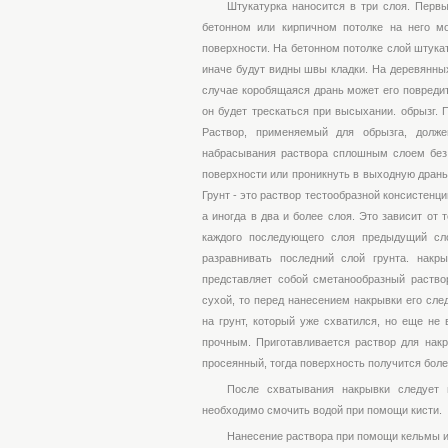
Штукатурка наносится в три слоя. Первый
бетонном или кирпичном потолке на него мо
поверхности. На бетонном потолке слой штукат
иначе будут видны швы кладки. На деревянны
случае коробящаяся дрань может его повредить
он будет трескаться при высыхании. обрызг. 
Раствор, применяемый для обрызга, долже
набрасывания раствора сплошным слоем без п
поверхности или проникнуть в выходную дрань.
Грунт - это раствор тестообразной консистенц
а иногда в два и более слоя. Это зависит от
каждого последующего слоя предыдущий сло
разравнивать последний слой грунта. накр
представляет собой сметанообразный раствор
сухой, то перед нанесением накрывки его сле
на грунт, который уже схватился, но еще не
прочным. Приготавливается раствор для накр
просеянный, тогда поверхность получится боле
После схватывания накрывки следует п
необходимо смочить водой при помощи кисти.
Нанесение раствора при помощи кельмы и