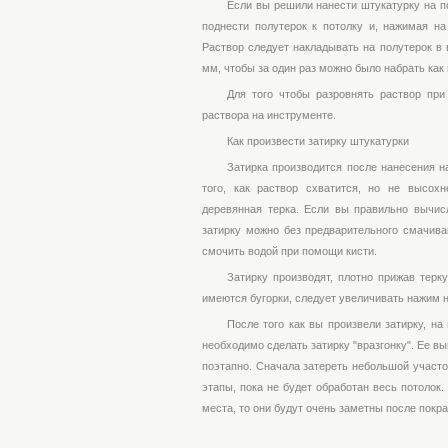
Если вы решили нанести штукатурку на по
поднести полутерок к потолку и, нажимая на
Раствор следует накладывать на полутерок в 
мм, чтобы за один раз можно было набрать как
Для того чтобы разровнять раствор при
раствора на инструменте.
Как произвести затирку штукатурки
Затирка производится после нанесения на
того, как раствор схватится, но не высох
деревянная терка. Если вы правильно вычис
затирку можно без предварительного смачива
смочить водой при помощи кисти.
Затирку производят, плотно прижав терк
имеются бугорки, следует увеличивать нажим н
После того как вы произвели затирку, на
необходимо сделать затирку "вразгонку". Ее в
поэтапно. Сначала затереть небольшой участок
этапы, пока не будет обработан весь потолок
места, то они будут очень заметны после покр