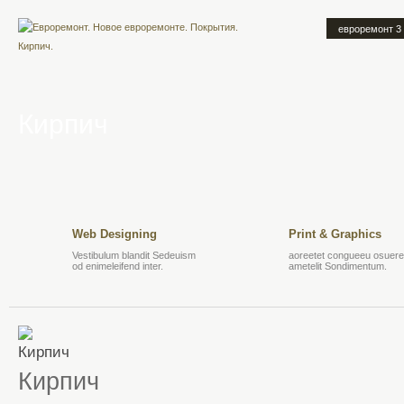
евроремонт 3
Кирпич
Web Designing
Print & Graphics
Vestibulum blandit Sedeuism
aoreetet congueeu osuere 
od enimeleifend inter.
ametelit Sondimentum.
Кирпич